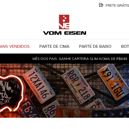
FRETE GRÁTIS
MAIS VENDIDOS
PARTE DE CIMA
PARTE DE BAIXO
BO
MÊS DOS PAIS: GANHE CARTEIRA SLIM ACIMA DE R$649
FRETE G