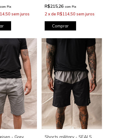
R$215,26
com
Pix
com
Pix
14,50
sem juros
2
x
de
R$114,50
sem juros
ar
Comprar
isen - Grey
Shorts military - SEALS