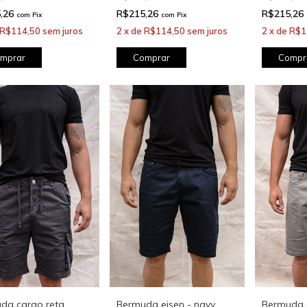
,26
R$215,26
R$215,26
com
Pix
com
Pix
R$114,50
sem juros
2
x
de
R$114,50
sem juros
2
x
de
R$1
mprar
Comprar
Compr
da cargo reta
Bermuda eisen - navy
Bermuda e