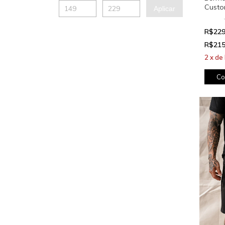
Custo
Aplicar
R$229
R$215
2
x
de
Co