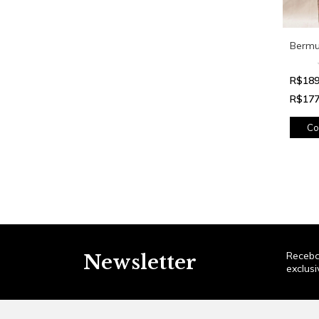
Bermu
R$189
R$177
Co
Receba
Newsletter
exclusi