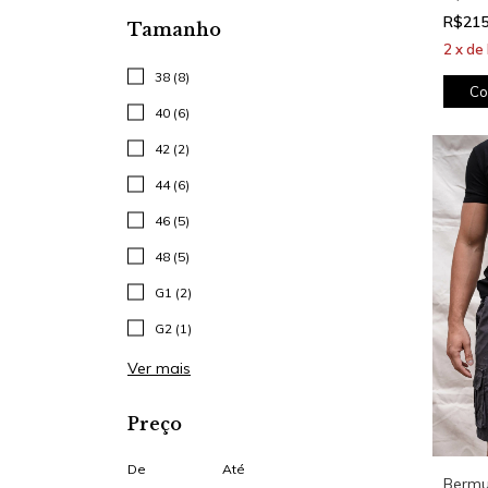
R$215
Tamanho
2
x
de
38 (8)
Co
40 (6)
42 (2)
44 (6)
46 (5)
48 (5)
G1 (2)
G2 (1)
Ver mais
Preço
De
Até
Bermu