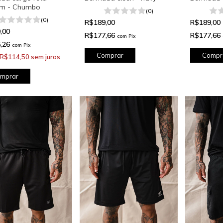
m - Chumbo
(0)
(0)
R$189,00
R$189,00
,00
R$177,66
R$177,66
com
Pix
,26
com
Pix
Comprar
Compr
R$114,50
sem juros
mprar