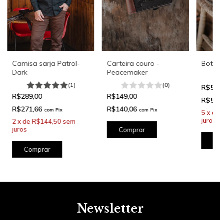
Camisa sarja Patrol-
Carteira couro -
Bota
Dark
Peacemaker
(1)
(0)
R$59
R$289,00
R$149,00
R$56
R$271,66
R$140,06
com
Pix
com
Pix
5
x
d
juros
2
x
de
R$144,50
sem
juros
C
Comprar
Newsletter