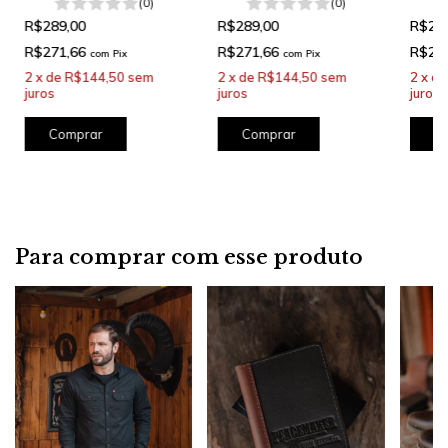
(0)
(0)
R$289,00
R$289,00
R$28
R$271,66
R$271,66
R$27
com
Pix
com
Pix
2
x
de
R$144,50
sem
2
x
de
R$144,50
sem
2
x
d
juros
juros
juros
Comprar
Comprar
C
Para comprar com esse produto