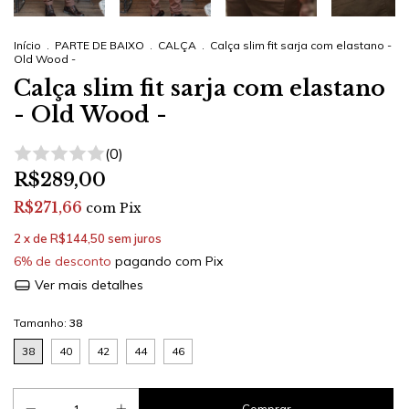
Início
.
PARTE DE BAIXO
.
CALÇA
.
Calça slim fit sarja com elastano -
Old Wood -
Calça slim fit sarja com elastano
- Old Wood -
(0)
R$289,00
R$271,66
com
Pix
2
x de
R$144,50
sem juros
6% de desconto
pagando com Pix
Ver mais detalhes
Tamanho:
38
38
40
42
44
46