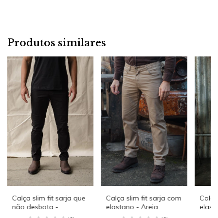
Produtos similares
Calça slim fit sarja que
Calça slim fit sarja com
Calça
não desbota -
elastano - Areia
elasta
Darkness