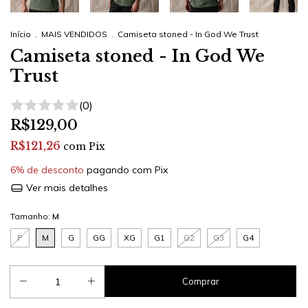
Início
.
MAIS VENDIDOS
.
Camiseta stoned - In God We Trust
Camiseta stoned - In God We
Trust
(0)
R$129,00
R$121,26
com
Pix
6% de desconto
pagando com Pix
Ver mais detalhes
Tamanho:
M
P
M
G
GG
XG
G1
G2
G3
G4