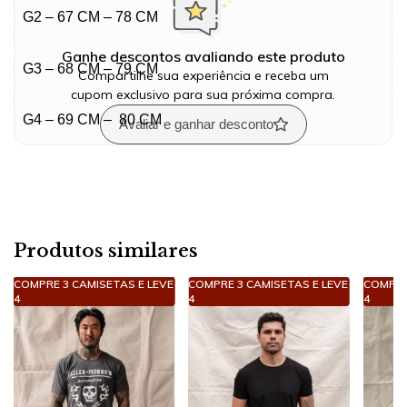
G2 – 67 CM – 78 CM
Ganhe descontos avaliando este produto
G3 – 68 CM – 79 CM
Compartilhe sua experiência e receba um
cupom exclusivo para sua próxima compra.
G4 – 69 CM – 80 CM
Avaliar e ganhar desconto
Produtos similares
COMPRE 3 CAMISETAS E LEVE
COMPRE 3 CAMISETAS E LEVE
COMPRE
4
4
4