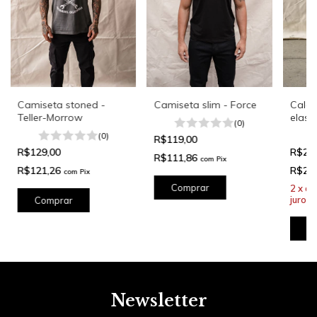
Camiseta stoned -
Camiseta slim - Force
Calça
Teller-Morrow
elast
(0)
(0)
R$119,00
R$129,00
R$26
R$111,86
com
Pix
R$121,26
R$25
com
Pix
Comprar
2
x
d
juros
Comprar
C
Newsletter