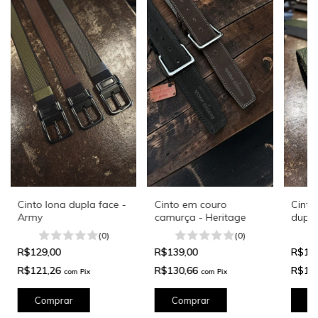
Cinto lona dupla face -
Cinto em couro
Cinto
Army
camurça - Heritage
dupla
(0)
(0)
R$129,00
R$139,00
R$11
R$121,26
R$130,66
R$11
com
Pix
com
Pix
Comprar
Comprar
C