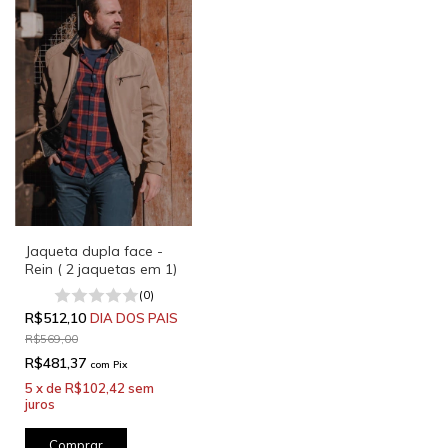
Jaqueta dupla face -
Rein ( 2 jaquetas em 1)
(0)
R$512,10
DIA DOS PAIS
R$569,00
R$481,37
com
Pix
5
x
de
R$102,42
sem
juros
Comprar