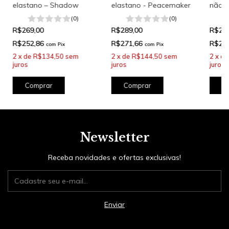
elastano – Shadow
elastano - Peacemaker
não d
Darkn
(0)
(0)
R$269,00
R$289,00
R$28
R$252,86
R$271,66
R$27
com
Pix
com
Pix
2
x
de
R$134,50
sem
2
x
de
R$144,50
sem
2
x
d
juros
juros
juros
Comprar
Comprar
C
Newsletter
Receba novidades e ofertas exclusivas!