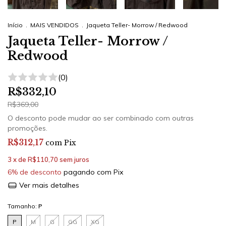
Início
.
MAIS VENDIDOS
.
Jaqueta Teller- Morrow / Redwood
Jaqueta Teller- Morrow /
Redwood
(0)
R$332,10
R$369,00
O desconto pode mudar ao ser combinado com outras
promoções.
R$312,17
com
Pix
3
x de
R$110,70
sem juros
6% de desconto
pagando com Pix
Ver mais detalhes
Tamanho:
P
P
M
G
GG
XG