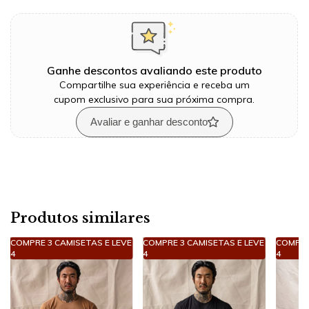
Ganhe descontos avaliando este produto
Compartilhe sua experiência e receba um
cupom exclusivo para sua próxima compra.
Avaliar e ganhar desconto
Produtos similares
COMPRE 3 CAMISETAS E LEVE
COMPRE 3 CAMISETAS E LEVE
COMPRE
4
4
4