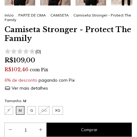
Início
.
PARTE DE CIMA
.
CAMISETA
.
Camiseta Stronger - Protect The
Family
Camiseta Stronger - Protect The
Family
(0)
R$109,00
R$102,46
com
Pix
6% de desconto
pagando com Pix
Ver mais detalhes
Tamanho:
M
P
M
G
GG
XG