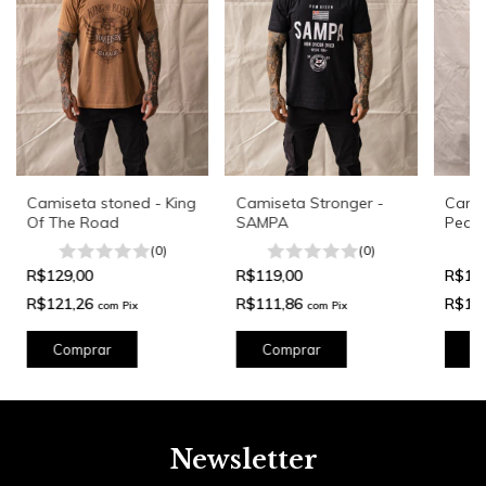
Camiseta stoned - King
Camiseta Stronger -
Camis
Of The Road
SAMPA
Peac
(0)
(0)
R$129,00
R$119,00
R$11
R$121,26
R$111,86
R$11
com
Pix
com
Pix
Comprar
Comprar
C
Newsletter